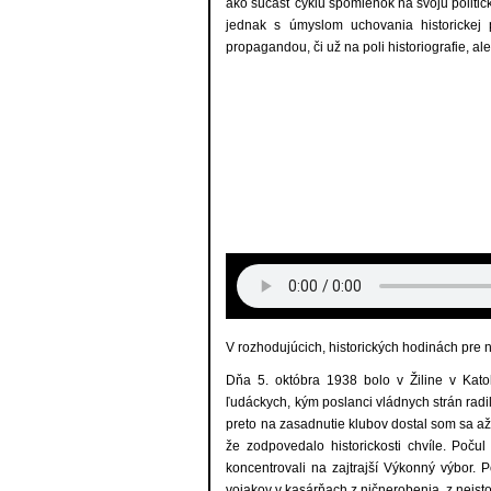
ako súčasť cyklu spomienok na svoju politic
jednak s úmyslom uchovania historickej
propagandou, či už na poli historiografie, al
V rozhodujúcich, historických hodinách pre n
Dňa 5. októbra 1938 bolo v Žiline v Kato
ľudáckych, kým poslanci vládnych strán radi
preto na zasadnutie klubov dostal som sa a
že zodpovedalo historickosti chvíle. Počul
koncentrovali na zajtrajší Výkonný výbor. 
vojakov v kasárňach z ničnerobenia, z neisto