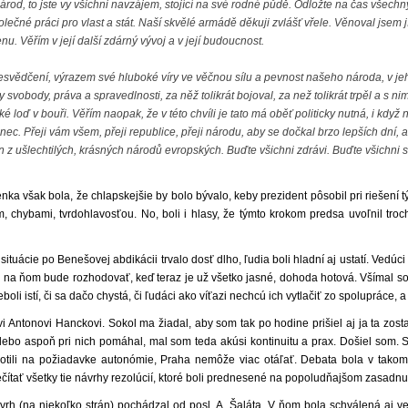
a národ, to jste vy všichni navzájem, stojící na své rodné půdě. Odložte na čas všec
polečné práci pro vlast a stát. Naší skvělé armádě děkuji zvlášť vřele. Věnoval jsem
u. Věřím v její další zdárný vývoj a v její budoucnost.
ědčení, výrazem své hluboké víry ve věčnou sílu a pevnost našeho národa, v jeho 
ály svobody, práva a spravedlnosti, za něž tolikrát bojoval, za než tolikrát trpěl a s ni
é loď v bouři. Věřím naopak, že v této chvíli je tato má oběť politicky nutná, i k
ec. Přeji vám všem, přeji republice, přeji národu, aby se dočkal brzo lepších dní, a
n z ušlechtilých, krásných národů evropských. Buďte všichni zdrávi. Buďte všichni s
 však bola, že chlapskejšie by bolo bývalo, keby pre­zident pôsobil pri riešení 
m, chybami, tvrdohlavosťou. No, boli i hlasy, že týmto krokom predsa uvoľnil t
uácie po Benešovej abdikácii trvalo dosť dlho, ľudia boli hladní aj ustatí. Vedúci 
 na ňom bude rozhodo­vať, keď teraz je už všetko jasné, dohoda hotová. Všímal so
eboli istí, či sa dačo chystá, či ľudáci ako víťazi nechcú ich vytlačiť zo spolupráce, 
vi Antonovi Hanckovi. Sokol ma žia­dal, aby som tak po hodine prišiel aj ja ta z
alebo aspoň pri nich pomáhal, mal som teda akúsi kontinuitu a prax. Došiel som. 
notili na požiadavke autonó­mie, Praha nemôže viac otáľať. Debata bola v tak
ečítať všetky tie návrhy rezolúcií, ktoré boli prednesené na popoludňajšom zasadnu
ávrh (na niekoľko strán) pochá­dzal od posl. A. Šaláta. V ňom bola schválená aj v