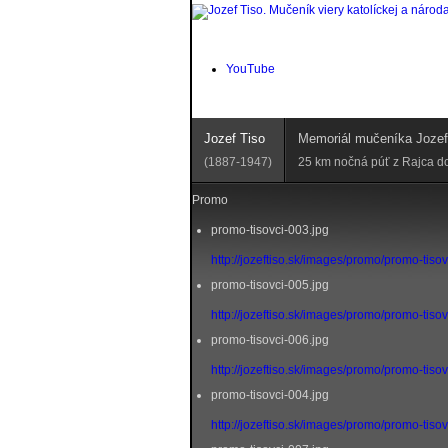
YouTube
Jozef Tiso
Memoriál mučeníka Jozef
(1887-1947)
25 km nočná púť z Rajca d
Promo
promo-tisovci-003.jpg
http://jozeftiso.sk/images/promo/promo-tiso
promo-tisovci-005.jpg
http://jozeftiso.sk/images/promo/promo-tiso
promo-tisovci-006.jpg
http://jozeftiso.sk/images/promo/promo-tiso
promo-tisovci-004.jpg
http://jozeftiso.sk/images/promo/promo-tiso