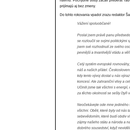
návrhu. Pochybné body začali preberať rad-r
prijímajú aj bez zmeny.
Do tohto rokovania vpadol zrazu redaktor Š
Vážení spoluobčané!
Poslal jsem právě panu předsedov
se rozloučil se svými politickými 
jsem své rozhodnutí ze svého oso
pevnější a trvanlivější vládu a vě
Celý systém evropské rovnováhy, 
náš a našich přátel. Českoslovens
kdy tento vývoj dostal u nás výra
koncesí. Ale zahraniční vlivy a ce
Učinili jsme tak všichni s energií
za těchto okolností se sešly čtyř
Neočekávejte ode mne jediného sl
všichni. Oběti, které byly od nás
sebevědomím, které budí obdiv vše
zájmy našeho státu a národa a na
dobrého sousedství, když neviděli