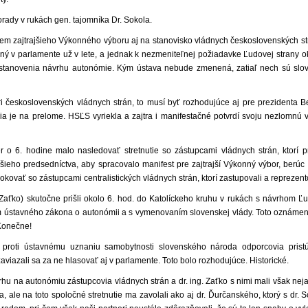
rady v rukách gen. tajomníka Dr. Sokola.
rem zajtrajšieho Výkonného výboru aj na stanovisko vládnych československých s
daný v parlamente už v lete, a jednak k nezmeniteľnej požiadavke Ľudovej strany 
stanovenia návrhu autonómie. Kým ústava nebude zmenená, zatiaľ nech sú sloven
ri československých vládnych strán, to musí byť rozhodujúce aj pre prezidenta 
ácia je na prelome. HSĽS vyriekla a zajtra i manifestačné potvrdí svoju nezlomnú
o 6. hodine malo nasledovať stretnu­tie so zástupcami vládnych strán, ktorí pr
ieho predsedníctva, aby spracova­lo manifest pre zajtrajší Výkonný výbor, berúc
kovať so zástupcami centra­listických vládnych strán, ktorí zastupovali a reprezent
g. Zaťko) skutočne prišli okolo 6. hod. do Katolíckeho kruhu v rukách s návrhom 
om ústavného zákona o autonó­mii a s vymenovaním slovenskej vlády. Toto oznámen
 Konečne!
proti ústavnému uznaniu samobyt­nosti slovenského národa odporcovia pristú
iazali sa za ne hlasovať aj v parlamente. Toto bolo rozhodujúce. Historické.
u na autonómiu zástupcovia vládnych strán a dr. ing. Zaťko s nimi mali však nejaké
 ale na toto spoločné stretnutie ma zavolali ako aj dr. Ďurčanského, ktorý s dr.