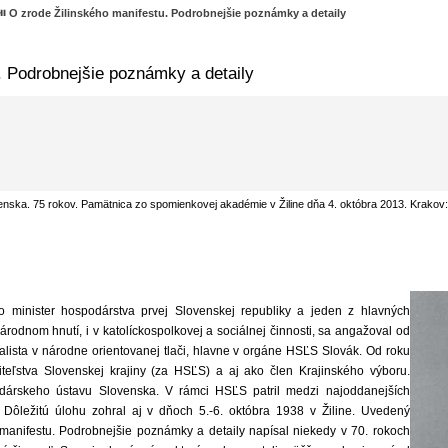
⏯ O zrode Žilinského manifestu. Podrobnejšie poznámky a detaily
. Podrobnejšie poznámky a detaily
enska. 75 rokov. Pamätnica zo spomienkovej akadémie v Žiline dňa 4. októbra 2013. Krakov
minister hospodárstva prvej Slo­venskej republiky a jeden z hlavných
árodnom hnutí, i v katolíckospolkovej a sociálnej činnosti, sa angažoval od
lista v národne orientovanej tlači, hlav­ne v orgáne HSĽS Slovák. Od roku
teľstva Slovenskej krajiny (za HSĽS) a aj ako člen Krajinského výboru.
dárskeho ústavu Slovenska. V rámci HSĽS patril medzi najodda­nejších
 Dôležitú úlohu zohral aj v dňoch 5.-6. októbra 1938 v Žiline. Uvedený
ni­festu. Podrobnejšie poznámky a detaily napísal niekedy v 70. rokoch