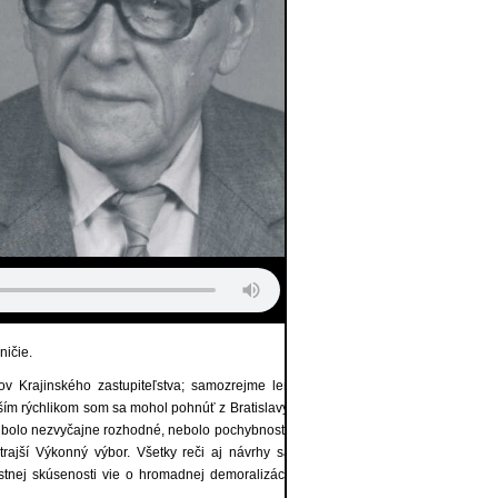
ničie.
ov Krajinského zastupiteľstva; samozrejme len
ším rýchlikom som sa mohol po­hnúť z Bratislavy,
 bolo nezvyčajne rozhodné, nebolo pochybností,
trajší Výkonný výbor. Všetky reči aj návrhy sa
tnej skúse­nosti vie o hromadnej demoralizácii