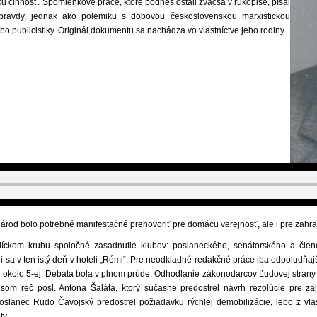
kú činnosť. Spomienkové práce, ktoré podnes ostali zväčša v rukopise, písal
 pravdy, jednak ako polemiku s dobovou československou marxistickou
ebo publicistiky. Originál dokumentu sa nachádza vo vlastníctve jeho rodiny.
árod bolo potrebné manifestačné pre­hovoriť pre domácu verejnosť, ale i pre zahra
líckom kruhu spoločné zasadnutie klu­bov: poslaneckého, senátorského a člen
li sa v ten istý deň v hoteli „Rémi“. Pre neodkladné redakčné práce iba odpoludňaj
ž okolo 5-ej. Debata bola v plnom prúde. Odhodlanie zákonodarcov Ľudovej strany
 som reč posl. Antona Šaláta, ktorý súčasne predostrel návrh rezolúcie pre zaj
Poslanec Rudo Čavojský predostrel požiadavku rýchlej demobilizácie, lebo z vlas
ty.