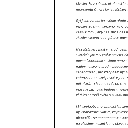
Myslím, že za těchto okolností je
representant mohl by jim stát sv
Byl jsem zvolen ke svému úřadu 
myslím, že činím správně, když o
cestu k tomu, aby náš stát a náš
získávat kolem sebe přátele nové.
Náš stát měl zvláštní národnostní
Slováků, jak to v jistém smyslu v
novou činorodost a silnou mravní 
nadějí na svoji národní budoucnos
sebeodříkání, pro který nám nyní 
kořeny národa tkví pevně v jeho 
několikrát, a koruna opět po čase
musíme zachovat budoucím generací
větších národů světa a kulturu mn
Milí spoluobčané, přátelé! Na ko
by v nebezpečí větším, kdybychom 
především se dohodnout se Slováky
na všechny ostatní kruhy obyvatels