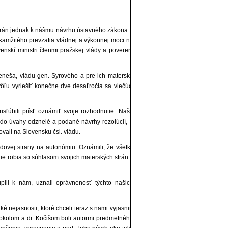
trán jednak k nášmu návrhu ústavné­ho zákona o
okamžitého prevzatia vládnej a výkonnej moci na
skí ministri členmi pražskej vlády a poverení
Beneša, vládu gen. Syrového a pre ich materské
 vôľu vyriešiť konečne dve desaťročia sa vlečúci
isľúbili prísť oznámiť svoje rozhodnutie. Naše
 do úvahy odznelé a podané návrhy re­zolúcií, a
ovali na Slovensku čsl. vládu.
Ľudovej strany na autonómiu. Oznámili, že všetky
ie robia so súhlasom svojich materských strán v
pili k nám, uznali oprávnenosť týchto našich
 nejasnosti, ktoré chceli teraz s nami vyjasniť.
 Sokolom a dr. Kočišom boli autormi predmetného