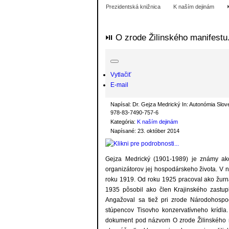
Prezidentská knižnica
K naším dejinám
⏯ O zrode Žilinského manifestu
Vytlačiť
E-mail
Napísal:
Dr. Gejza Medrický In: Autonómia Slov
978-83-7490-757-6
Kategória:
K naším dejinám
Napísané: 23. október 2014
Gejza Medrický (1901-1989) je známy ako 
organizátorov jej hospodárskeho života. V n
roku 1919. Od roku 1925 pracoval ako žurna
1935 pôsobil ako člen Krajinského zastupi
Angažoval sa tiež pri zrode Národohospo
stúpencov Tisovho konzervatívneho krídla.
dokument pod názvom O zrode Žilinského ma