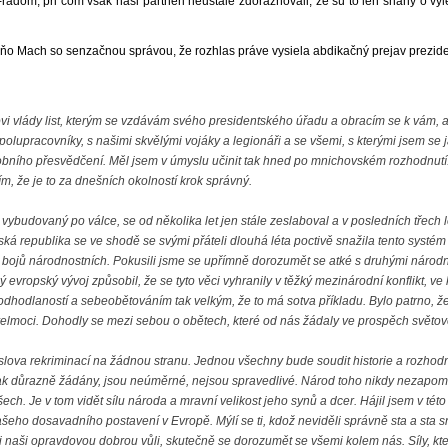
adom, pri čom však naši partneri neustále zdôrazňovali, že sú to len snahy o vyl
aňo Mach so senzačnou správou, že rozhlas práve vysiela abdikačný prejav prezide
i vlády list, kterým se vzdávám svého presidentského úřadu a obracím se k vám, ab
spolupracovníky, s našimi skvělými vojáky a legionáři a se všemi, s kterými jsem se 
bního přesvědčení. Měl jsem v úmyslu učinit tak hned po mnichovském rozhodnutí. O
řím, že je to za dnešních okolností krok správný.
vybudovaný po válce, se od několika let jen stále zeslaboval a v posledních třech
ká republika se ve shodě se svými přáteli dlouhá léta poctivě snažila tento systém 
z bojů národnostních. Pokusili jsme se upřímně dorozumět se atké s druhými národn
lý evropský vývoj způsobil, že se tyto věci vyhranily v těžký mezinárodní konflikt, v
, odhodlaností a sebeobětováním tak velkým, že to má sotva příkladu. Bylo patrno, že
i velmoci. Dohodly se mezi sebou o obětech, které od nás žádaly ve prospěch světovéh
ova rekriminací na žádnou stranu. Jednou všechny bude soudit historie a rozhodne
 tak důrazně žádány, jsou neúměrné, nejsou spravedlivé. Národ toho nikdy nezapomen
ch. Je v tom vidět sílu národa a mravní velikost jeho synů a dcer. Hájil jsem v tét
šeho dosavadního postavení v Evropě. Mýlí se ti, kdož neviděli správně sta a sta 
 naši opravdovou dobrou vůli, skutečně se dorozumět se všemi kolem nás. Síly, kte