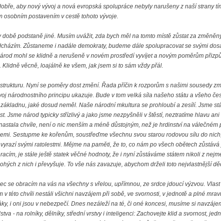
 dobře, aby nový vývoj a nová evropská spolupráce nebyly narušeny z naší strany tím
ým osobním postavením v cestě tohoto vývoje.
v době podstaně jiné. Musím uvážit, zda bych měl na tomto místě zůstat za změn
dcházím. Zůstaneme i nadále demokraty, budeme dále spolupracovat se svými dosava
 národ mohl se klidně a nerušeně v novém prostředí vyvíjet a novým poměrům přizpů
 Klidně věcně, loajálně ke všem, jak jsem si to sám vždy přál.
 strukturu. Nyní se poměry dost změní. Řada příčin k rozporům s našimi sousedy zm
ývoj národnostního principu ukazuje. Bude v tom velká síla našeho státu a všeho č
základnu, jaké dosud neměl. Naše národní mkultura se prohloubí a zesílí. Jsme stále
t. Jsme národ typicky střízlivý a jako jsme nezpyšněli v štěstí, neztratíme hlavu a
nastala chvíle, není o nic menším a méně důstojným, než je hrdinství na válečném p
zemi. Sestupme ke kořenům, soustřeďme všechnu svou starou rodovou sílu do nich, ja
 vyrazí svými ratolestmi. Mějme na paměti, že to, co nám po všech obětech zůstává ja
m, je stále ještě statek věčné hodnoty, že i nyní zůstáváme státem nikoli z nejme
ohých z nich i převyšuje. To vše nás zavazuje, abychom drželi toto nejvlastnější děd
nec se obracím na vás na všechny s vřelou, upřímnou, ze srdce jdoucí výzvou. Vlas
v této chvíli nestáli všichni navzájem při sobě, ve svornosti, v jednotě a plné mra
, i oni jsou v nebezpečí. Dnes nezáleží na té, či oné koncesi, musíme si navzájem
tva - na rolníky, dělníky, střední vrstvy i inteligenci: Zachovejte klid a svornost, 