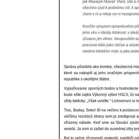
jak Masaryk říkával: Vlast, stát 
všechno úsilí k jedinému cíli, k s
Jsem s ní a nikdy na ni nezapomen
Končím výrazem opravdového přesv
jeho víru v ideály lidskosti, v ide
zůstanu jím věren. Neopouštím tak
pracovat dále jako občan a vlasten
ratolest lidského rodu a jako jede
Správa pôsobila ako bomba, všeobecná mienka
ktoré sa nakopili aj jeho značným prispení
republike s okolitými štátmi.
Vyjasňovanie sporných bodov a hodnotenie sit
bude ešte zajtra Výkonný výbor HSĽS, čo sa
vždy takticky: „Však uvidíte.“ Lichnerovci si n
Tiso, Buday, Sokol šli na večeru k poslanco
väčšinu rezolúcií strany som ja zredigoval 
víťaznej nálade. Keď sme sa Slováci zjed
veselá. Ja som si zašiel do susednej izby pr
Bol to veľmi rôznorodý materiál; najdlhší n