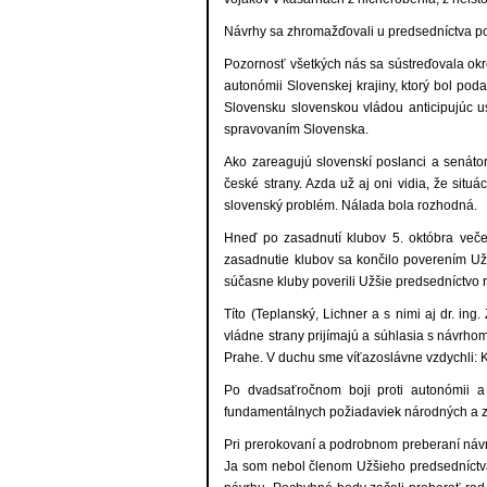
Návrhy sa zhromažďovali u predsedníctva po
Pozornosť všetkých nás sa sústreďovala ok
autonómii Slovenskej krajiny, ktorý bol po
Slovensku slovenskou vládou anticipujúc u
spravovaním Slovenska.
Ako zareagujú slovenskí poslanci a senáto
české strany. Azda už aj oni vidia, že situ
slovenský problém. Nálada bola rozhodná.
Hneď po zasadnutí klubov 5. októbra večer 
zasadnutie klubov sa končilo poverením Užš
súčasne kluby poverili Užšie predsedníctvo ro
Títo (Teplanský, Lichner a s nimi aj dr. in
vládne strany prijímajú a súhlasia s návrh
Prahe. V duchu sme víťazoslávne vzdychli:
Po dvadsaťročnom boji proti autonómii a 
fundamentálnych požiadaviek národných a zav
Pri prerokovaní a podrobnom preberaní návrh
Ja som nebol členom Užšieho predsedníctva,