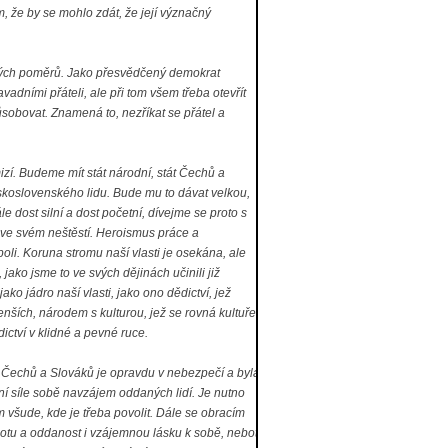
, že by se mohlo zdát, že její význačný
ěných poměrů. Jako přesvědčený demokrat
dními přáteli, ale při tom všem třeba otevřít
sobovat. Znamená to, nezříkat se přátel a
izí. Budeme mít stát národní, stát Čechů a
eskoslovenského lidu. Bude mu to dávat velkou,
 dost silní a dost početní, dívejme se proto s
ni ve svém neštěstí. Heroismus práce a
oli. Koruna stromu naší vlasti je osekána, ale
ko jsme to ve svých dějinách učinili již
ko jádro naší vlasti, jako ono dědictví, jež
nších, národem s kulturou, jež se rovná kultuře
ictví v klidné a pevné ruce.
t Čechů a Slováků je opravdu v nebezpečí a byla
vní síle sobě navzájem oddaných lidí. Je nutno
 všude, kde je třeba povolit. Dále se obracím
jednotu a oddanost i vzájemnou lásku k sobě, neboť