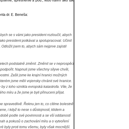
epšenie, spresnenie a pod., lebo návrh ako taký
nta dr. E. Beneša:
ych se s vámi jako president rozloučil, abych
jako president potkával a spolupracoval. Učinil
dložil jsem to, abych sám nejprve zajistil
 letech podstatně změnil. Změnil se v neprospěch
podpořit. Napnuli jsme všechny sílyve chvíli,
ostmi. Zašli jsme ke krajní hranici možných
e kterém jsme měli vojensky chránit své hranice.
 by z toho vznikla evropská katastrofa. Víte, že
o míru a že jsme je byli přinuceni přijat.
 spravedlivě. Řeknu jen to, co cítíme bolestně
e, i když to nese s důstojností, klidem a
o době podle své povinnosti a se vší oddaností
snah a pokusů o zachování míru a o vytvoření
ré byly proti tomu všemu, byly však mocnější.